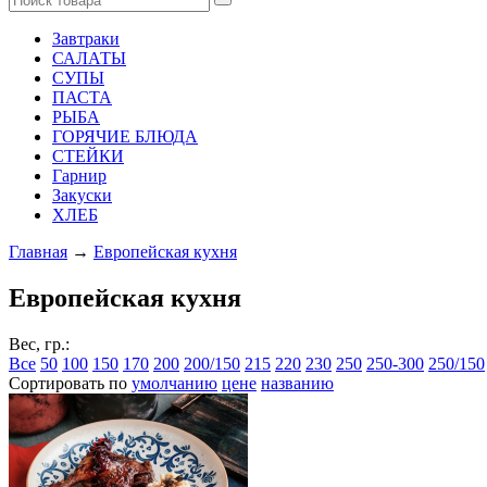
Завтраки
САЛАТЫ
СУПЫ
ПАСТА
РЫБА
ГОРЯЧИЕ БЛЮДА
СТЕЙКИ
Гарнир
Закуски
ХЛЕБ
Главная
→
Европейская кухня
Европейская кухня
Вес, гр.:
Все
50
100
150
170
200
200/150
215
220
230
250
250-300
250/150
Сортировать по
умолчанию
цене
названию