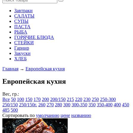
Завтраки
САЛАТЫ
СУПЫ
ПАСТА
РЫБА
ГОРЯЧИЕ БЛЮДА
СТЕЙКИ
Гарнир
Закуски
ХЛЕБ
Главная
→
Европейская кухня
Европейская кухня
Вес, гр.:
Все
50
100
150
170
200
200/150
215
220
230
250
250-300
250/150
250/150г.
260
270
280
300
300-350
350
350-400
400
450
485
500
Сортировать по
умолчанию
цене
названию