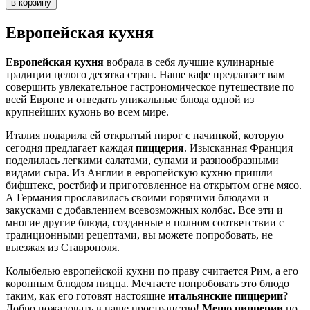
Европейская кухня
Европейская кухня
вобрала в себя лучшие кулинарные
традиции целого десятка стран. Наше кафе предлагает вам
совершить увлекательное гастрономическое путешествие по
всей Европе и отведать уникальные блюда одной из
крупнейших кухонь во всем мире.
Италия подарила ей открытый пирог с начинкой, которую
сегодня предлагает каждая
пиццерия
. Изысканная Франция
поделилась легкими салатами, супами и разнообразными
видами сыра. Из Англии в европейскую кухню пришли
бифштекс, ростбиф и приготовленное на открытом огне мясо.
А Германия прославилась своими горячими блюдами и
закусками с добавлением всевозможных колбас. Все эти и
многие другие блюда, созданные в полном соответствии с
традиционными рецептами, вы можете попробовать, не
выезжая из Ставрополя.
Колыбелью европейской кухни по праву считается Рим, а его
коронным блюдом пицца. Мечтаете попробовать это блюдо
таким, как его готовят настоящие
итальянские пиццерии
?
Добро пожаловать в наше пространство!
Меню пиццерии
по