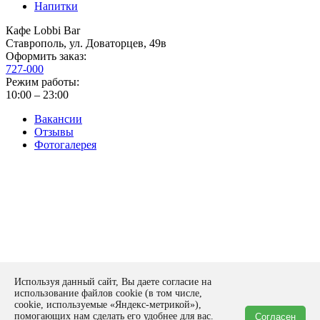
Напитки
Кафе Lobbi Bar
Ставрополь
,
ул. Доваторцев, 49в
Оформить заказ:
727-000
Режим работы:
10:00 – 23:00
Вакансии
Отзывы
Фотогалерея
Политика конфиденциальности
Используя данный сайт, Вы даете согласие на
Оставить заявку
использование файлов cookie (в том числе,
form
cookie, используемые «Яндекс-метрикой»),
помогающих нам сделать его удобнее для вас.
Согласен
Спасибо!