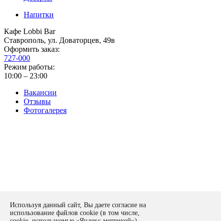
Напитки
Кафе Lobbi Bar
Ставрополь
,
ул. Доваторцев, 49в
Оформить заказ:
727-000
Режим работы:
10:00 – 23:00
Вакансии
Отзывы
Фотогалерея
Политика конфиденциальности
Используя данный сайт, Вы даете согласие на
Оставить заявку
использование файлов cookie (в том числе,
form
cookie, используемые «Яндекс-метрикой»),