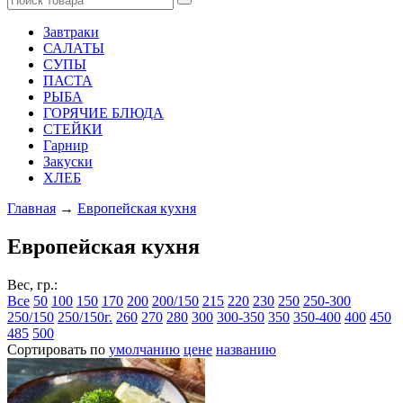
Завтраки
САЛАТЫ
СУПЫ
ПАСТА
РЫБА
ГОРЯЧИЕ БЛЮДА
СТЕЙКИ
Гарнир
Закуски
ХЛЕБ
Главная
→
Европейская кухня
Европейская кухня
Вес, гр.:
Все
50
100
150
170
200
200/150
215
220
230
250
250-300
250/150
250/150г.
260
270
280
300
300-350
350
350-400
400
450
485
500
Сортировать по
умолчанию
цене
названию