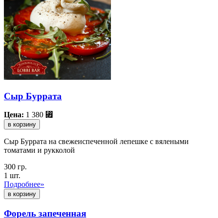
Сыр Буррата
Цена:
1 380
⃏
в корзину
Сыр Буррата на свежеиспеченной лепешке с вялеными
томатами и рукколой
300 гр.
1 шт.
Подробнее»
Форель запеченная