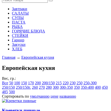
Завтраки
САЛАТЫ
СУПЫ
ПАСТА
РЫБА
ГОРЯЧИЕ БЛЮДА
СТЕЙКИ
Гарнир
Закуски
ХЛЕБ
Главная
→
Европейская кухня
Европейская кухня
Вес, гр.:
Все
50
100
150
170
200
200/150
215
220
230
250
250-300
250/150
250/150г.
260
270
280
300
300-350
350
350-400
400
450
485
500
Сортировать по
умолчанию
цене
названию
Креветки пивные