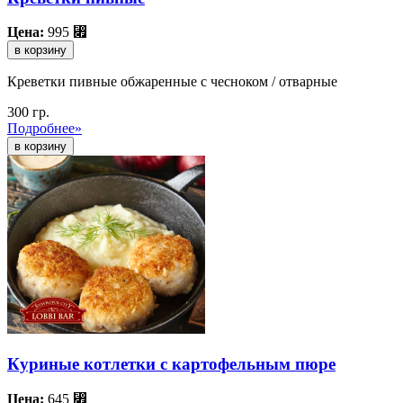
Цена:
995
⃏
в корзину
Креветки пивные обжаренные с чесноком / отварные
300 гр.
Подробнее»
Куриные котлетки с картофельным пюре
Цена:
645
⃏