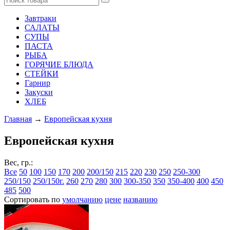
Завтраки
САЛАТЫ
СУПЫ
ПАСТА
РЫБА
ГОРЯЧИЕ БЛЮДА
СТЕЙКИ
Гарнир
Закуски
ХЛЕБ
Главная
→
Европейская кухня
Европейская кухня
Вес, гр.:
Все
50
100
150
170
200
200/150
215
220
230
250
250-300
250/150
250/150г.
260
270
280
300
300-350
350
350-400
400
450
485
500
Сортировать по
умолчанию
цене
названию