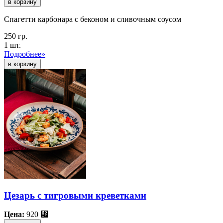
в корзину
Спагетти карбонара с беконом и сливочным соусом
250 гр.
1 шт.
Подробнее»
Цезарь с тигровыми креветками
Цена:
920
⃏