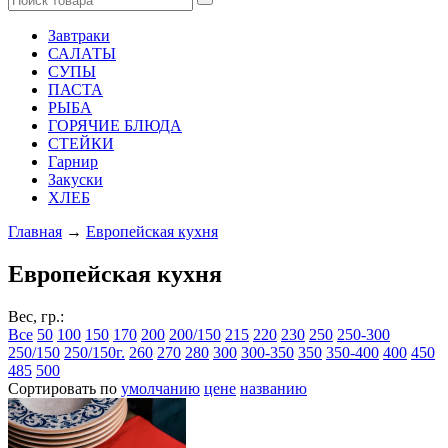
Завтраки
САЛАТЫ
СУПЫ
ПАСТА
РЫБА
ГОРЯЧИЕ БЛЮДА
СТЕЙКИ
Гарнир
Закуски
ХЛЕБ
Главная
→
Европейская кухня
Европейская кухня
Вес, гр.:
Все
50
100
150
170
200
200/150
215
220
230
250
250-300
250/150
250/150г.
260
270
280
300
300-350
350
350-400
400
450
485
500
Сортировать по
умолчанию
цене
названию