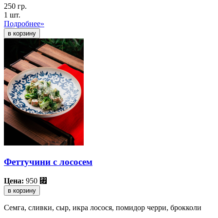
250 гр.
1 шт.
Подробнее»
Феттучини с лососем
Цена:
950
⃏
в корзину
Семга, сливки, сыр, икра лосося, помидор черри, брокколи