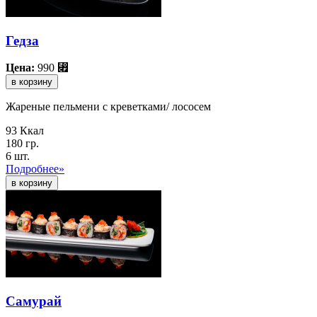
Гедза
Цена:
990
⃏
в корзину
Жареные пельмени с креветками/ лососем
93 Ккал
180 гр.
6 шт.
Подробнее»
Самурай