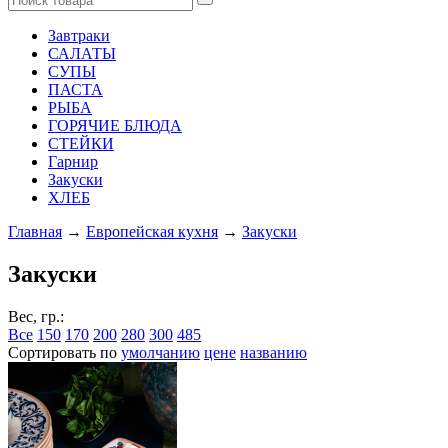
Завтраки
САЛАТЫ
СУПЫ
ПАСТА
РЫБА
ГОРЯЧИЕ БЛЮДА
СТЕЙКИ
Гарнир
Закуски
ХЛЕБ
Главная
→
Европейская кухня
→
Закуски
Закуски
Вес, гр.:
Все
150
170
200
280
300
485
Сортировать по
умолчанию
цене
названию