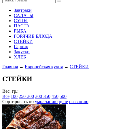
Завтраки
САЛАТЫ
СУПЫ
ПАСТА
РЫБА
ГОРЯЧИЕ БЛЮДА
СТЕЙКИ
Гарнир
Закуски
ХЛЕБ
Главная
→
Европейская кухня
→
СТЕЙКИ
СТЕЙКИ
Вес, гр.:
Все
100
250-300
300-350
450
500
Сортировать по
умолчанию
цене
названию