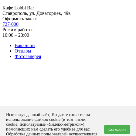
Кафе Lobbi Bar
Ставрополь
,
ул. Доваторцев, 49в
Оформить заказ:
727-000
Режим работы:
10:00 – 23:00
Вакансии
Отзывы
Фотогалерея
Политика конфиденциальности
Используя данный сайт, Вы даете согласие на
Оставить заявку
использование файлов cookie (в том числе,
form
cookie, используемые «Яндекс-метрикой»),
помогающих нам сделать его удобнее для вас.
Согласен
Спасибо!
Обработка данных пользователей осуществляется
Ваша заявка отправлена на рассмотрение нашим экспертам!