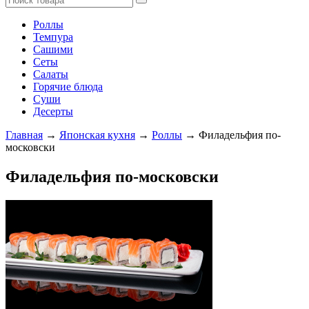
Роллы
Темпура
Сашими
Сеты
Салаты
Горячие блюда
Суши
Десерты
Главная
→
Японская кухня
→
Роллы
→ Филадельфия по-
московски
Филадельфия по-московски