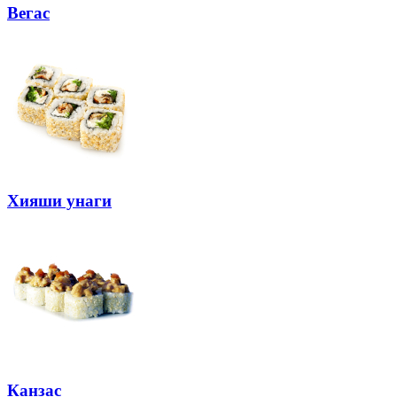
Вегас
Хияши унаги
Канзас