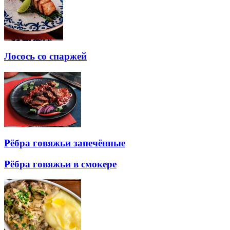
Лосось со спаржей
Рёбра говяжьи запечённые
Рёбра говяжьи в смокере