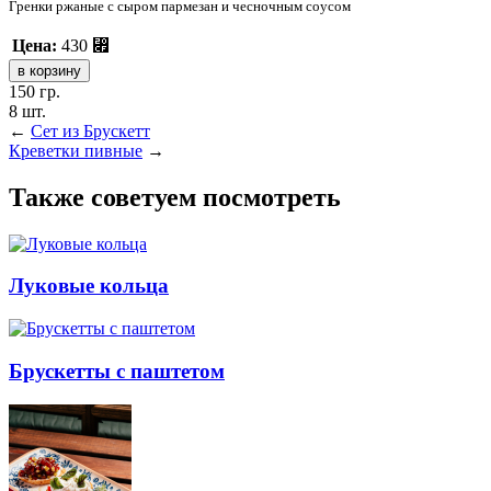
Гренки ржаные с сыром пармезан и чесночным соусом
Цена:
430
⃏
150 гр.
8 шт.
←
Сет из Брускетт
Креветки пивные
→
Также советуем посмотреть
Луковые кольца
Брускетты с паштетом