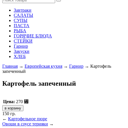
Завтраки
САЛАТЫ
СУПЫ
ПАСТА
РЫБА
ГОРЯЧИЕ БЛЮДА
СТЕЙКИ
Гарнир
Закуски
ХЛЕБ
Главная
→
Европейская кухня
→
Гарнир
→ Картофель
запеченный
Картофель запеченный
Цена:
270
⃏
150 гр.
←
Картофельное пюре
Овощи в соусе терияки
→