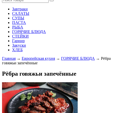
Завтраки
САЛАТЫ
СУПЫ
ПАСТА
РЫБА
ГОРЯЧИЕ БЛЮДА
СТЕЙКИ
Гарнир
Закуски
ХЛЕБ
Главная
→
Европейская кухня
→
ГОРЯЧИЕ БЛЮДА
→ Рёбра
говяжьи запечённые
Рёбра говяжьи запечённые