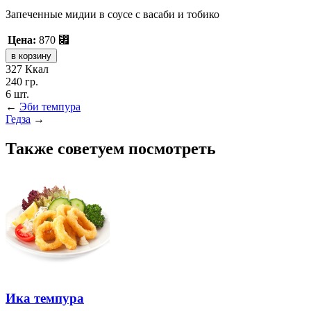
Запеченные мидии в соусе с васаби и тобико
Цена:
870
⃏
327 Ккал
240 гр.
6 шт.
←
Эби темпура
Гедза
→
Также советуем посмотреть
Ика темпура