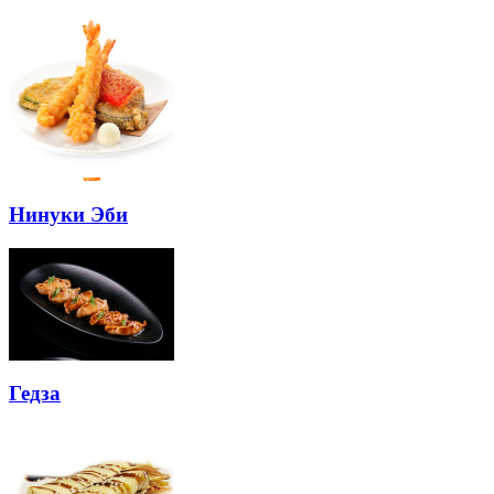
Нинуки Эби
Гедза