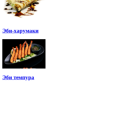
Эби-харумаки
Эби темпура