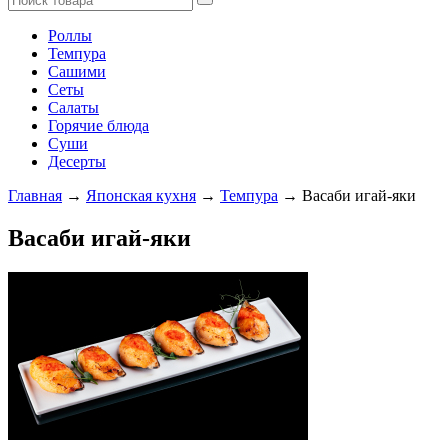
Роллы
Темпура
Сашими
Сеты
Салаты
Горячие блюда
Суши
Десерты
Главная
→
Японская кухня
→
Темпура
→ Васаби игай-яки
Васаби игай-яки