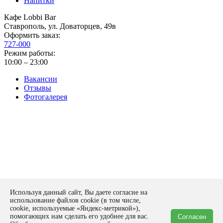
Напитки
Кафе Lobbi Bar
Ставрополь
,
ул. Доваторцев, 49в
Оформить заказ:
727-000
Режим работы:
10:00 – 23:00
Вакансии
Отзывы
Фотогалерея
Политика конфиденциальности
Используя данный сайт, Вы даете согласие на
Оставить заявку
использование файлов cookie (в том числе,
form
cookie, используемые «Яндекс-метрикой»),
помогающих нам сделать его удобнее для вас.
Согласен
Спасибо!