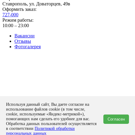
Ставрополь
,
ул. Доваторцев, 49в
Оформить заказ:
727-000
Режим работы:
10:00 – 23:00
Вакансии
Отзывы
Фотогалерея
Политика конфиденциальности
Используя данный сайт, Вы даете согласие на
Оставить заявку
использование файлов cookie (в том числе,
form
cookie, используемые «Яндекс-метрикой»),
помогающих нам сделать его удобнее для вас.
Согласен
Спасибо!
Обработка данных пользователей осуществляется
Ваша заявка отправлена на рассмотрение нашим экспертам!
в соответствии
Политикой обработки
Закрыть
персональных данных