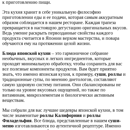
к приготовлению пищи.
Эта кухня хранит в себе уникальную философию
приготовлении еды и ее подачи, которая самым аккуратным
образом соблюдается в нашем ресторане. Каждая трапеза
превращается в настоящую дегустацию оригинальных вкусов.
Ведь умение раскрыть первозданные свойства каждого
продукта считается в Японии верхом мастерства, и повара
обучаются ему на протяжении целой жизни.
Блюда японской кухни
– это гармоничное собрание
необычных, вкусных и легких ингредиентов, которые
проходят минимальную обработку, чтобы сохранить для вас
все полезные компоненты продуктов. Вам будет приятно
знать, что именно японская кухня, к примеру,
суши
,
роллы
и
традиционные супы, по мнению диетологов, составляют
самую здоровую систему питания. Они сбалансированы не
только на уровне вкусовых ощущений, но также по
витаминам, микроэлементам и биологически активным
веществам.
Мы собрали для вас лучшие шедевры японской кухни, в том
числе знаменитые
роллы Калифорния
и
роллы
Филадельфия
. Все блюда, представленные в нашем
суши-
меню
изготавливаются по аутентичной рецептуре. Именно