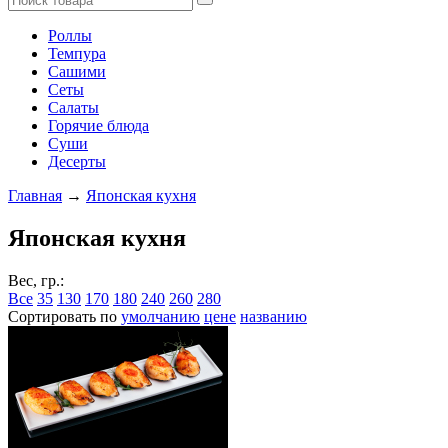
Роллы
Темпура
Сашими
Сеты
Салаты
Горячие блюда
Суши
Десерты
Главная
→
Японская кухня
Японская кухня
Вес, гр.:
Все
35
130
170
180
240
260
280
Сортировать по
умолчанию
цене
названию