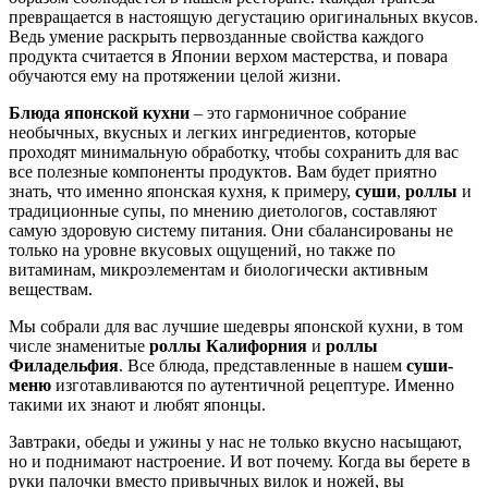
превращается в настоящую дегустацию оригинальных вкусов.
Ведь умение раскрыть первозданные свойства каждого
продукта считается в Японии верхом мастерства, и повара
обучаются ему на протяжении целой жизни.
Блюда японской кухни
– это гармоничное собрание
необычных, вкусных и легких ингредиентов, которые
проходят минимальную обработку, чтобы сохранить для вас
все полезные компоненты продуктов. Вам будет приятно
знать, что именно японская кухня, к примеру,
суши
,
роллы
и
традиционные супы, по мнению диетологов, составляют
самую здоровую систему питания. Они сбалансированы не
только на уровне вкусовых ощущений, но также по
витаминам, микроэлементам и биологически активным
веществам.
Мы собрали для вас лучшие шедевры японской кухни, в том
числе знаменитые
роллы Калифорния
и
роллы
Филадельфия
. Все блюда, представленные в нашем
суши-
меню
изготавливаются по аутентичной рецептуре. Именно
такими их знают и любят японцы.
Завтраки, обеды и ужины у нас не только вкусно насыщают,
но и поднимают настроение. И вот почему. Когда вы берете в
руки палочки вместо привычных вилок и ножей, вы