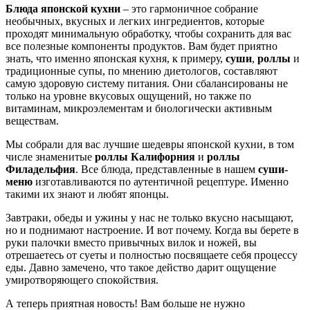
Блюда японской кухни
– это гармоничное собрание
необычных, вкусных и легких ингредиентов, которые
проходят минимальную обработку, чтобы сохранить для вас
все полезные компоненты продуктов. Вам будет приятно
знать, что именно японская кухня, к примеру,
суши
,
роллы
и
традиционные супы, по мнению диетологов, составляют
самую здоровую систему питания. Они сбалансированы не
только на уровне вкусовых ощущений, но также по
витаминам, микроэлементам и биологически активным
веществам.
Мы собрали для вас лучшие шедевры японской кухни, в том
числе знаменитые
роллы Калифорния
и
роллы
Филадельфия
. Все блюда, представленные в нашем
суши-
меню
изготавливаются по аутентичной рецептуре. Именно
такими их знают и любят японцы.
Завтраки, обеды и ужины у нас не только вкусно насыщают,
но и поднимают настроение. И вот почему. Когда вы берете в
руки палочки вместо привычных вилок и ножей, вы
отрешаетесь от суеты и полностью посвящаете себя процессу
еды. Давно замечено, что такое действо дарит ощущение
умиротворяющего спокойствия.
А теперь приятная новость! Вам больше не нужно