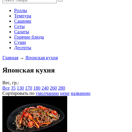
Роллы
Темпура
Сашими
Сеты
Салаты
Горячие блюда
Суши
Десерты
Главная
→
Японская кухня
Японская кухня
Вес, гр.:
Все
35
130
170
180
240
260
280
Сортировать по
умолчанию
цене
названию