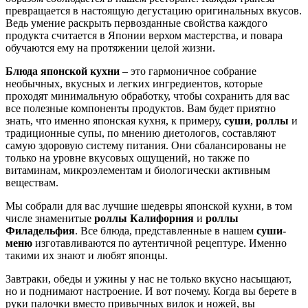
превращается в настоящую дегустацию оригинальных вкусов.
Ведь умение раскрыть первозданные свойства каждого
продукта считается в Японии верхом мастерства, и повара
обучаются ему на протяжении целой жизни.
Блюда японской кухни
– это гармоничное собрание
необычных, вкусных и легких ингредиентов, которые
проходят минимальную обработку, чтобы сохранить для вас
все полезные компоненты продуктов. Вам будет приятно
знать, что именно японская кухня, к примеру,
суши
,
роллы
и
традиционные супы, по мнению диетологов, составляют
самую здоровую систему питания. Они сбалансированы не
только на уровне вкусовых ощущений, но также по
витаминам, микроэлементам и биологически активным
веществам.
Мы собрали для вас лучшие шедевры японской кухни, в том
числе знаменитые
роллы Калифорния
и
роллы
Филадельфия
. Все блюда, представленные в нашем
суши-
меню
изготавливаются по аутентичной рецептуре. Именно
такими их знают и любят японцы.
Завтраки, обеды и ужины у нас не только вкусно насыщают,
но и поднимают настроение. И вот почему. Когда вы берете в
руки палочки вместо привычных вилок и ножей, вы