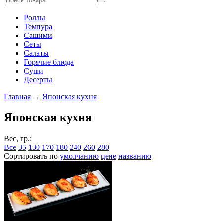
Роллы
Темпура
Сашими
Сеты
Салаты
Горячие блюда
Суши
Десерты
Главная
→
Японская кухня
Японская кухня
Вес, гр.:
Все
35
130
170
180
240
260
280
Сортировать по
умолчанию
цене
названию