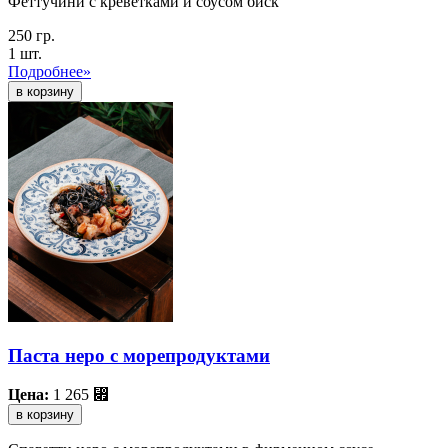
Феттучини с креветками и соусом биск
250 гр.
1 шт.
Подробнее»
Паста неро с морепродуктами
Цена:
1 265
⃏
в корзину