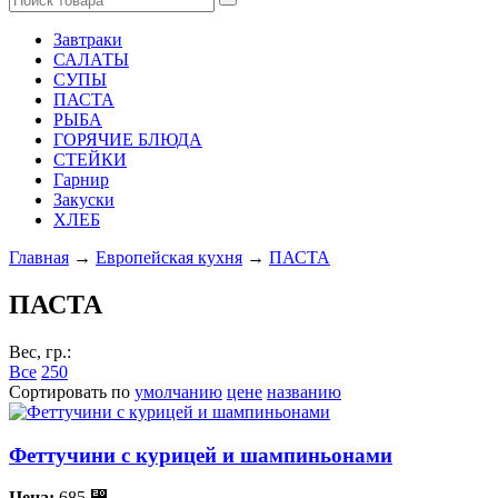
Завтраки
САЛАТЫ
СУПЫ
ПАСТА
РЫБА
ГОРЯЧИЕ БЛЮДА
СТЕЙКИ
Гарнир
Закуски
ХЛЕБ
Главная
→
Европейская кухня
→
ПАСТА
ПАСТА
Вес, гр.:
Все
250
Сортировать по
умолчанию
цене
названию
Феттучини с курицей и шампиньонами
Цена:
685
⃏