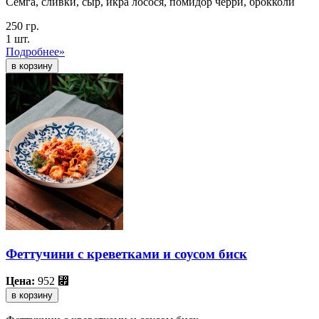
Семга, сливки, сыр, икра лосося, помидор черри, брокколи
250 гр.
1 шт.
Подробнее»
Феттучини с креветками и соусом биск
Цена:
952
⃏
в корзину