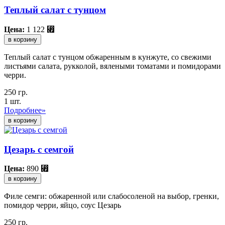
Теплый салат с тунцом
Цена:
1 122
⃏
в корзину
Теплый салат с тунцом обжаренным в кунжуте, со свежими
листьями салата, рукколой, вялеными томатами и помидорами
черри.
250 гр.
1 шт.
Подробнее»
Цезарь с семгой
Цена:
890
⃏
в корзину
Филе семги: обжаренной или слабосоленой на выбор, гренки,
помидор черри, яйцо, соус Цезарь
250 гр.