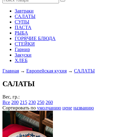
Завтраки
САЛАТЫ
СУПЫ
ПАСТА
РЫБА
ГОРЯЧИЕ БЛЮДА
СТЕЙКИ
Гарнир
Закуски
ХЛЕБ
Главная
→
Европейская кухня
→
САЛАТЫ
САЛАТЫ
Вес, гр.:
Все
200
215
230
250
260
Сортировать по
умолчанию
цене
названию