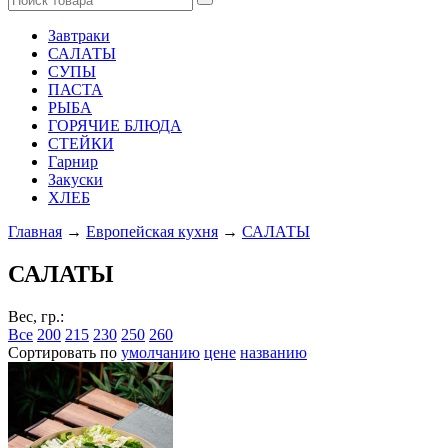
Завтраки
САЛАТЫ
СУПЫ
ПАСТА
РЫБА
ГОРЯЧИЕ БЛЮДА
СТЕЙКИ
Гарнир
Закуски
ХЛЕБ
Главная
→
Европейская кухня
→
САЛАТЫ
САЛАТЫ
Вес, гр.:
Все
200
215
230
250
260
Сортировать по
умолчанию
цене
названию