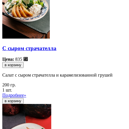
С сыром страчателла
Цена:
835
⃏
в корзину
Салат с сыром страчателла и карамелизованной грушей
200 гр.
1 шт.
Подробнее»