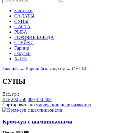
Завтраки
САЛАТЫ
СУПЫ
ПАСТА
РЫБА
ГОРЯЧИЕ БЛЮДА
СТЕЙКИ
Гарнир
Закуски
ХЛЕБ
Главная
→
Европейская кухня
→
СУПЫ
СУПЫ
Вес, гр.:
Все
200
250
300
350-400
Сортировать по
умолчанию
цене
названию
Крем-суп с шампиньонами
Цена:
650
⃏