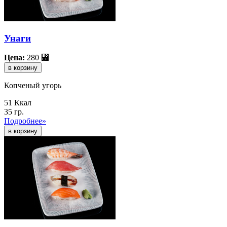
Унаги
Цена:
280
⃏
в корзину
Копченый угорь
51 Ккал
35 гр.
Подробнее»