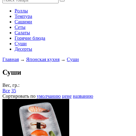
Роллы
Темпура
Сашими
Сеты
Салаты
Горячие блюда
Суши
Десерты
Главная
→
Японская кухня
→
Суши
Суши
Вес, гр.:
Все
35
Сортировать по
умолчанию
цене
названию