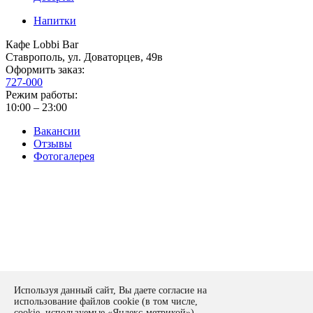
Напитки
Кафе Lobbi Bar
Ставрополь
,
ул. Доваторцев, 49в
Оформить заказ:
727-000
Режим работы:
10:00 – 23:00
Вакансии
Отзывы
Фотогалерея
Политика конфиденциальности
Используя данный сайт, Вы даете согласие на
Оставить заявку
использование файлов cookie (в том числе,
form
cookie, используемые «Яндекс-метрикой»),