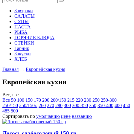
Завтраки
САЛАТЫ
СУПЫ
ПАСТА
РЫБА
ГОРЯЧИЕ БЛЮДА
СТЕЙКИ
Гарнир
Закуски
ХЛЕБ
Главная
→
Европейская кухня
Европейская кухня
Вес, гр.:
Все
50
100
150
170
200
200/150
215
220
230
250
250-300
250/150
250/150г.
260
270
280
300
300-350
350
350-400
400
450
485
500
Сортировать по
умолчанию
цене
названию
Лосось слабосоленый 150 гр