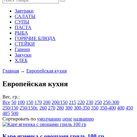
Завтраки
САЛАТЫ
СУПЫ
ПАСТА
РЫБА
ГОРЯЧИЕ БЛЮДА
СТЕЙКИ
Гарнир
Закуски
ХЛЕБ
Главная
→
Европейская кухня
Европейская кухня
Вес, гр.:
Все
50
100
150
170
200
200/150
215
220
230
250
250-300
250/150
250/150г.
260
270
280
300
300-350
350
350-400
400
450
485
500
Сортировать по
умолчанию
цене
названию
Каре ягненка с овощами гриль 100 гр