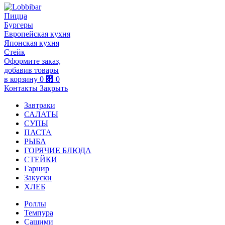
Пицца
Бургеры
Европейская кухня
Японская кухня
Стейк
Оформите заказ,
добавив товары
в корзину
0
⃏
0
Контакты
Закрыть
Завтраки
САЛАТЫ
СУПЫ
ПАСТА
РЫБА
ГОРЯЧИЕ БЛЮДА
СТЕЙКИ
Гарнир
Закуски
ХЛЕБ
Роллы
Темпура
Сашими