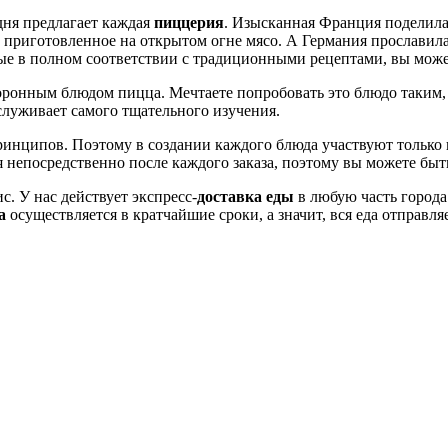
дня предлагает каждая
пиццерия
. Изысканная Франция поделила
приготовленное на открытом огне мясо. А Германия прославила
ные в полном соответствии с традиционными рецептами, вы може
коронным блюдом пицца. Мечтаете попробовать это блюдо таким,
служивает самого тщательного изучения.
ринципов. Поэтому в создании каждого блюда участвуют только
ся непосредственно после каждого заказа, поэтому вы можете бы
. У нас действует экспресс-
доставка еды
в любую часть города
а
осуществляется в кратчайшие сроки, а значит, вся еда отправл