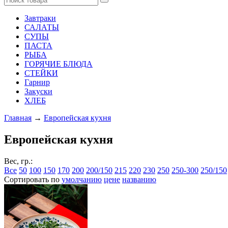
Завтраки
САЛАТЫ
СУПЫ
ПАСТА
РЫБА
ГОРЯЧИЕ БЛЮДА
СТЕЙКИ
Гарнир
Закуски
ХЛЕБ
Главная
→
Европейская кухня
Европейская кухня
Вес, гр.:
Все
50
100
150
170
200
200/150
215
220
230
250
250-300
250/150
Сортировать по
умолчанию
цене
названию