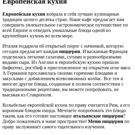
Европейская кухня
Европейская кухня
вобрала в себя лучшие кулинарные
традиции целого десятка стран. Наше кафе предлагает вам
совершить увлекательное гастрономическое путешествие по
всей Европе и отведать уникальные блюда одной из
крупнейших кухонь во всем мире.
Италия подарила ей открытый пирог с начинкой, которую
сегодня предлагает каждая
пиццерия
. Изысканная Франция
поделилась легкими салатами, супами и разнообразными
видами сыра. Из Англии в европейскую кухню пришли
бифштекс, ростбиф и приготовленное на открытом огне мясо.
А Германия прославилась своими горячими блюдами и
закусками с добавлением всевозможных колбас. Все эти и
многие другие блюда, созданные в полном соответствии с
традиционными рецептами, вы можете попробовать, не
выезжая из Ставрополя.
Колыбелью европейской кухни по праву считается Рим, а его
коронным блюдом пицца. Мечтаете попробовать это блюдо
таким, как его готовят настоящие
итальянские пиццерии
?
Добро пожаловать в наше пространство!
Меню пиццерии
по
праву заслуживает самого тщательного изучения.