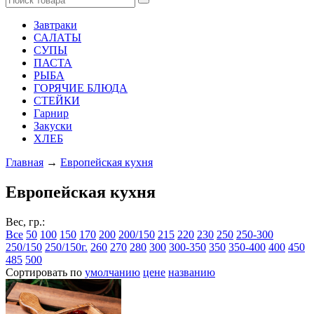
Завтраки
САЛАТЫ
СУПЫ
ПАСТА
РЫБА
ГОРЯЧИЕ БЛЮДА
СТЕЙКИ
Гарнир
Закуски
ХЛЕБ
Главная
→
Европейская кухня
Европейская кухня
Вес, гр.:
Все
50
100
150
170
200
200/150
215
220
230
250
250-300
250/150
250/150г.
260
270
280
300
300-350
350
350-400
400
450
485
500
Сортировать по
умолчанию
цене
названию