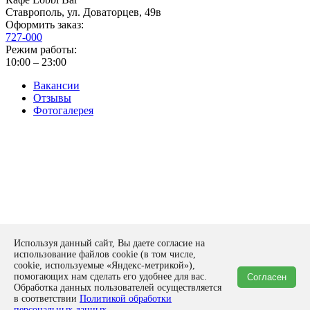
Ставрополь
,
ул. Доваторцев, 49в
Оформить заказ:
727-000
Режим работы:
10:00 – 23:00
Вакансии
Отзывы
Фотогалерея
Политика конфиденциальности
Используя данный сайт, Вы даете согласие на
Оставить заявку
использование файлов cookie (в том числе,
form
cookie, используемые «Яндекс-метрикой»),
помогающих нам сделать его удобнее для вас.
Согласен
Спасибо!
Обработка данных пользователей осуществляется
Ваша заявка отправлена на рассмотрение нашим экспертам!
в соответствии
Политикой обработки
Закрыть
персональных данных