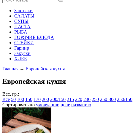
Завтраки
САЛАТЫ
СУПЫ
ПАСТА
РЫБА
ГОРЯЧИЕ БЛЮДА
СТЕЙКИ
Гарнир
Закуски
ХЛЕБ
Главная
→
Европейская кухня
Европейская кухня
Вес, гр.:
Все
50
100
150
170
200
200/150
215
220
230
250
250-300
250/150
Сортировать по
умолчанию
цене
названию