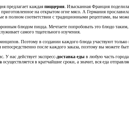
дня предлагает каждая
пиццерия
. Изысканная Франция поделила
приготовленное на открытом огне мясо. А Германия прославила
ные в полном соответствии с традиционными рецептами, вы може
коронным блюдом пицца. Мечтаете попробовать это блюдо таким,
служивает самого тщательного изучения.
ринципов. Поэтому в создании каждого блюда участвуют только
ся непосредственно после каждого заказа, поэтому вы можете бы
. У нас действует экспресс-
доставка еды
в любую часть города
а
осуществляется в кратчайшие сроки, а значит, вся еда отправл